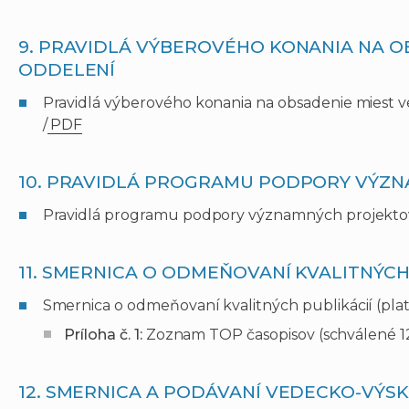
9. PRAVIDLÁ VÝBEROVÉHO KONANIA NA O
ODDELENÍ
Pravidlá výberového konania na obsadenie miest ve
/
PDF
10. PRAVIDLÁ PROGRAMU PODPORY VÝZ
Pravidlá programu podpory významných projektov (
11. SMERNICA O ODMEŇOVANÍ KVALITNÝCH
Smernica o odmeňovaní kvalitných publikácií (platn
Príloha č. 1:
Zoznam TOP časopisov (schválené 12.
12. SMERNICA A PODÁVANÍ VEDECKO-VÝ