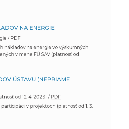
n
e
LADOV NA ENERGIE
i
x
gie /
PDF
e
t
mych nákladov na energie vo výskumných
ených v mene FÚ SAV (platnosť od
ADOV ÚSTAVU (NEPRIAME
tnosť od 12. 4. 2023) /
PDF
rticipácii v projektoch (platnosť od 1. 3.