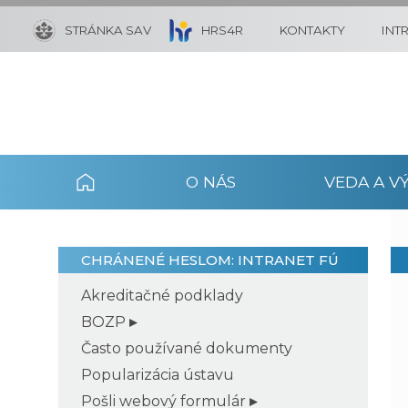
STRÁNKA SAV
HRS4R
KONTAKTY
INT
O NÁS
VEDA A V
CHRÁNENÉ HESLOM: INTRANET FÚ
Akreditačné podklady
BOZP
Často používané dokumenty
Popularizácia ústavu
Pošli webový formulár