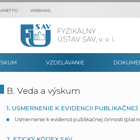
RANET FÚ
WEBMAIL
FYZIKÁLNY
ÚSTAV SAV,
v. v. i.
ÝSKUM
VZDELÁVANIE
DOKUME
B. Veda a výskum
1. USMERNENIE K EVIDENCII PUBLIKAČNEJ
Usmernenie k evidencii publikačnej činnosti (platn
2. ETICKÝ KÓDEX SAV