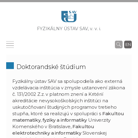
FYZIKÁLNY ÚSTAV SAV,
v. v. i.
EN
Doktorandské štúdium
Fyzikálny ústav SAV sa spolupodieľa ako externá
vzdelávacia inštitúcia v zmysle ustanovení zákona
č. 131/2002 Z.z. v platnom znení a Kritérií
akreditácie nevysokoškolských inštitúci na
uskutočňovaní študijných programov tretieho
stupňa, ktoré sa realizujú v spolupráci s
Fakultou
matematiky, fyziky a informatiky
Univerzity
Komenského v Bratislave,
Fakultou
elektrotechniky a informatiky
Slovenskej