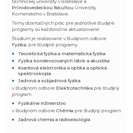
technickej univerzity v Bratislave a
Prírodovedeckou fakultou
Univerzity
Komenského v Bratislave.
Témy dizertačných prác pre jednotlivé študijné
programy sú každoročne aktualizované.
Štúdium je realizované v študijnom odbore
Fyzika,
pre študijné programy
Teoretická fyzika a matematická fyzika
Fyzika kondenzovaných látok a akustika
Kvantová elektronika a optika a optická
spektroskopia
Jadrová a subjadrová fyzika
v študijnom odbore
Elektrotechnika
pre študijný
program
Fyzikálne inžinierstvo
v študijnom odbore
Chémia
pre študijný program
Jadrová chémia a rádioekológia