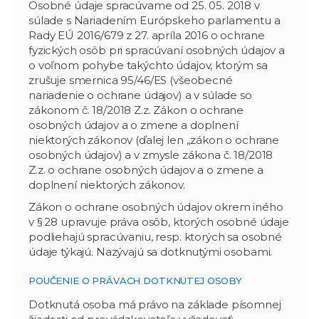
Osobné údaje spracúvame od 25. 05. 2018 v
súlade s Nariadením Európskeho parlamentu a
Rady EÚ 2016/679 z 27. apríla 2016 o ochrane
fyzických osôb pri spracúvaní osobných údajov a
o voľnom pohybe takýchto údajov, ktorým sa
zrušuje smernica 95/46/ES (všeobecné
nariadenie o ochrane údajov) a v súlade so
zákonom č. 18/2018 Z.z. Zákon o ochrane
osobných údajov a o zmene a doplnení
niektorých zákonov (ďalej len „zákon o ochrane
osobných údajov) a v zmysle zákona č. 18/2018
Z.z. o ochrane osobných údajov a o zmene a
doplnení niektorých zákonov.
Zákon o ochrane osobných údajov okrem iného
v § 28 upravuje práva osôb, ktorých osobné údaje
podliehajú spracúvaniu, resp. ktorých sa osobné
údaje týkajú. Nazývajú sa dotknutými osobami.
POUČENIE O PRÁVACH DOTKNUTEJ OSOBY
Dotknutá osoba má právo na základe písomnej