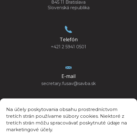
845 11 Bratislava
Slovenská republika
Telefón
+421 2 5941 0501
E-mail
secretary.fusav@savba.sk
Na účely poskytovania obsahu prostredníctvom
tretích strán používame súbory cookies. Niektoré z
GPS poloha
tretích strán môžu spracovávať poskytnuté údaje na
48°10’4.440”N
marketingové účely.
17°04’14.447”E