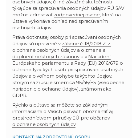
osobných údajov, či iné závažné skutočnosti
týkajúce sa spracúvania osobných údajov FÚ SAV
možno adresovať
zodpovednej osobe
, ktorá na
ústave vykonáva dohľad nad spracúvaním
osobných údajov.
Práva dotknutej osoby pri spracúvaní osobných
údajov sú upravené v
zákone č. 18/2018 Z. z.
o ochrane osobných údajov a o zmene a
doplnení niektorých zákonov
a v
Nariadení
Európskeho parlamentu a Rady (EÚ) 2016/679
o
ochrane fyzických osôb pri spracúvaní osobných
údajov a o voľnom pohybe takýchto údajov,
ktorým sa zrušuje smernica 95/46/ES (všeobecné
nariadenie o ochrane údajov), známom ako
GDPR.
Rýchlo a pútavo sa môžete so základnými
informáciami o Vašich právach oboznámiť aj
prostredníctvom
príručky EÚ pre občanov
o ochrane osobných údajov
.
KONTAKT NA ZODPOVEDNÚ OSOBU