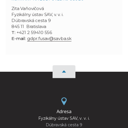
Zita Vaňovičová
Fyzikálny ústav SAV, v. v. i.
Dúbravská cesta 9
845 11 Bratislava
T:
+421 2 59410 556
E-mail:
gdpr.fusav@savba.sk
Adresa
Fyzikálny ústav SAV, v. v. i.
Dúbravská cesta 9