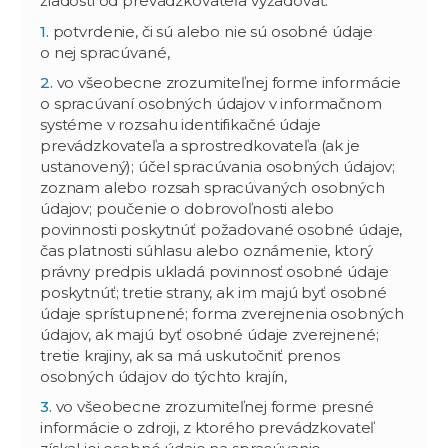
žiadosti od prevádzkovateľa vyžadovať:
potvrdenie, či sú alebo nie sú osobné údaje
o nej spracúvané,
vo všeobecne zrozumiteľnej forme informácie
o spracúvaní osobných údajov v informačnom
systéme v rozsahu identifikačné údaje
prevádzkovateľa a sprostredkovateľa (ak je
ustanovený); účel spracúvania osobných údajov;
zoznam alebo rozsah spracúvaných osobných
údajov; poučenie o dobrovoľnosti alebo
povinnosti poskytnúť požadované osobné údaje,
čas platnosti súhlasu alebo oznámenie, ktorý
právny predpis ukladá povinnosť osobné údaje
poskytnúť; tretie strany, ak im majú byť osobné
údaje sprístupnené; forma zverejnenia osobných
údajov, ak majú byť osobné údaje zverejnené;
tretie krajiny, ak sa má uskutočniť prenos
osobných údajov do týchto krajín,
vo všeobecne zrozumiteľnej forme presné
informácie o zdroji, z ktorého prevádzkovateľ