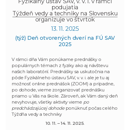
Fyzikálny ústav SAV, v. v. i. v rámci
podujatia
Týždeň vedy a techniky na Slovensku
organizuje vo štvrtok
13. 11. 2025
(týž) Deň otvorených dverí na FÚ SAV
2025
V rámci dňa Vám ponúkame prednášky o
populárnych témach z fyziky ako aj návštevu
našich laboratórií. Prednášky sa uskutočnia na
pôde Fyzikálneho ústavu SAV, v. v. i. ale je tu aj
možnosť online prednášok (ZOOM) a prípadne,
po dohode, vieme zorganizovať prednášku
priamo u Vás na škole. Zároveň, ak Vám daný deň
nevyhovuje, všetky aktivity vieme
po
predchádzajúcej dohode
ponúknuť počas celého
Týždňa vedy a techniky
10. 11. –
14. 11. 2025
.