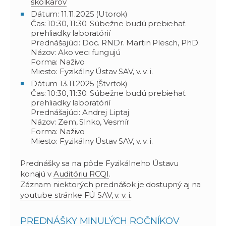
škôlkarov
Dátum: 11.11.2025 (Utorok)
Čas: 10:30, 11:30. Súbežne budú prebiehať
prehliadky laboratórií
Prednášajúci: Doc. RNDr. Martin Plesch, PhD.
Názov: Ako veci fungujú
Forma: Naživo
Miesto: Fyzikálny Ústav SAV, v. v. i.
Dátum 13.11.2025 (Štvrtok)
Čas: 10:30, 11:30. Súbežne budú prebiehať
prehliadky laboratórií
Prednášajúci: Andrej Liptaj
Názov: Zem, Slnko, Vesmír
Forma: Naživo
Miesto: Fyzikálny Ústav SAV, v. v. i.
Prednášky sa na pôde Fyzikálneho Ústavu
konajú v
Auditóriu RCQI
.
Záznam niektorých prednášok je dostupný aj na
youtube stránke FÚ SAV, v. v. i.
.
PREDNÁŠKY MINULÝCH ROČNÍKOV