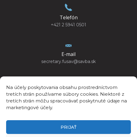
Telefón
+421 2 5941 0501
E-mail
secretary.fusav@savba.sk
Na účely poskytovania obsahu prostredníctvom
tretích strán používame súbory cookies. Niektoré z
GPS poloha
tretích strán môžu spracovávať poskytnuté údaje na
48°10’4.440”N
marketingové účely.
17°04’14.447”E
PRIJAŤ