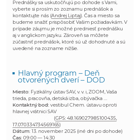
Prednášky sa uskutočňujú po dohode s Vami,
vyberte si prosím zo zoznamu prednášok a
kontaktujte nás (
Andrej Liptaj
). Čas a miesto sa
budeme snažiť prispôsobiť Vašim požiadavkám. V
prípade záujmu je možné predniesť prednášku
aj v anglickom jazyku. Zároveň sa môžete
zúčastniť prednášok, ktoré sú už dohodnuté a sú
uvedené na zozname nižšie.
Hlavný program – Deň
otvorených dverí – DOD
Miesto
: Fyzikálny ústav SAV, v. v. i, ZOOM, Vaša
trieda, pracovňa, detská izba, obývačka …
Kontaktný bod:
vestibul Chem. ústavu oproti
hlavnej vrátnici SAV
%%%%%%%%%%%%
(
GPS: 48.169027985100435,
17.070334734569165
)
Dátum
: 13. november 2025 (iné dni po dohode)
Čas
: 09:00 — 14:30