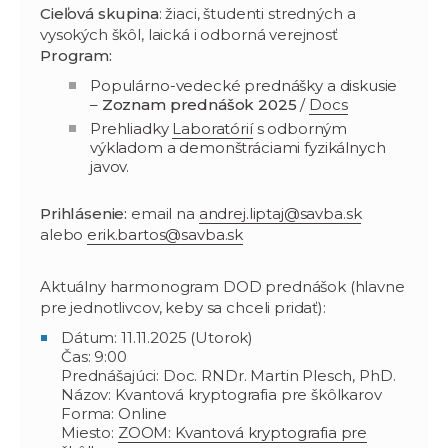
Cieľová skupina
: žiaci, študenti stredných a
vysokých škôl, laická i odborná verejnosť
Program:
Populárno-vedecké prednášky a diskusie
–
Zoznam prednášok 2025
/
Docs
Prehliadky
Laboratórií
s odborným
výkladom a demonštráciami fyzikálnych
javov.
Prihlásenie:
email na
andrej.liptaj@savba.sk
alebo
erik.bartos@savba.sk
Aktuálny harmonogram DOD prednášok (hlavne
pre jednotlivcov, keby sa chceli pridať):
Dátum: 11.11.2025 (Utorok)
Čas: 9:00
Prednášajúci: Doc. RNDr. Martin Plesch, PhD.
Názov: Kvantová kryptografia pre škôlkarov
Forma: Online
Miesto:
ZOOM: Kvantová kryptografia pre