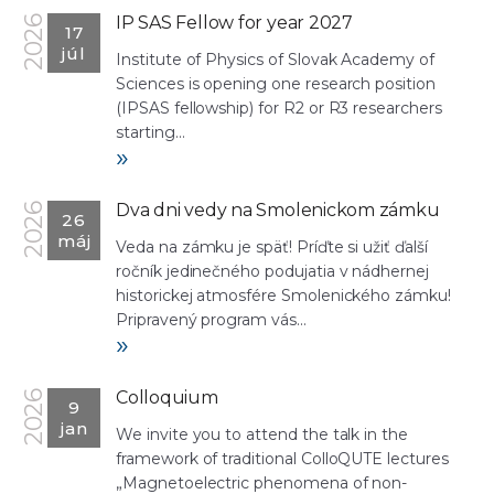
IP SAS Fellow for year 2027
2026
17
júl
Institute of Physics of Slovak Academy of
Sciences is opening one research position
(IPSAS fellowship) for R2 or R3 researchers
starting...
»
Dva dni vedy na Smolenickom zámku
2026
26
máj
Veda na zámku je späť! Príďte si užiť ďalší
ročník jedinečného podujatia v nádhernej
historickej atmosfére Smolenického zámku!
Pripravený program vás...
»
Colloquium
2026
9
jan
We invite you to attend the talk in the
framework of traditional ColloQUTE lectures
„Magnetoelectric phenomena of non-