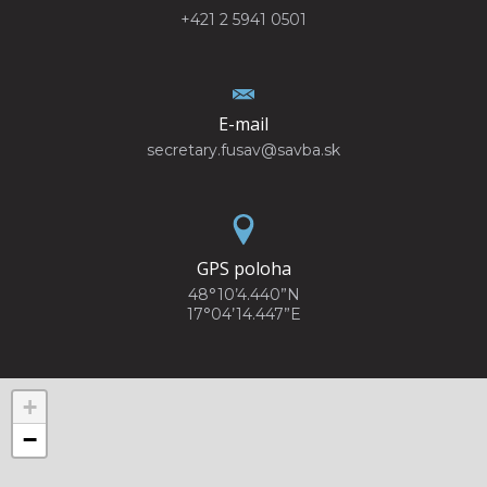
+421 2 5941 0501
E-mail
secretary.fusav@savba.sk
GPS poloha
48°10’4.440”N
17°04’14.447”E
+
−