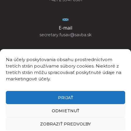
E-mail
secretary.fusav@savba.sk
Na účely poskytovania obsahu prostredníctvom
tretích strán používame súbory cookies. Niektoré z
GPS poloha
tretích strán môžu spracovávať poskytnuté údaje na
48°10’4.440”N
marketingové účely.
17°04’14.447”E
PRIJAŤ
ODMIETNUŤ
ZOBRAZIŤ PREDVOĽBY
©2026
Fyzikálny ústav SAV, v. v. i.