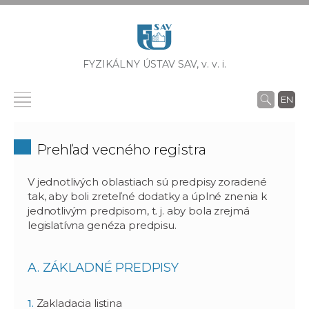
FYZIKÁLNY ÚSTAV SAV,
v. v. i.
EN
Prehľad vecného registra
V jednotlivých oblastiach sú predpisy zoradené
tak, aby boli zreteľné dodatky a úplné znenia k
jednotlivým predpisom, t. j. aby bola zrejmá
legislatívna genéza predpisu.
A. ZÁKLADNÉ PREDPISY
Zakladacia listina