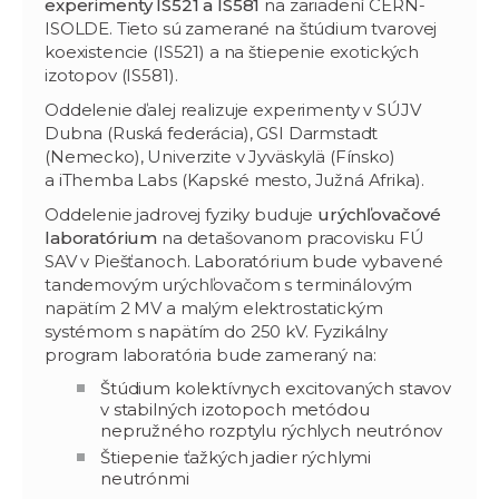
experimenty IS521 a IS581
na zariadení CERN-
ISOLDE. Tieto sú zamerané na štúdium tvarovej
koexistencie (IS521) a na štiepenie exotických
izotopov (IS581).
Oddelenie ďalej realizuje experimenty v SÚJV
Dubna (Ruská federácia), GSI Darmstadt
(Nemecko), Univerzite v Jyväskylä (Fínsko)
a iThemba Labs (Kapské mesto, Južná Afrika).
Oddelenie jadrovej fyziky buduje
urýchľovačové
laboratórium
na detašovanom pracovisku FÚ
SAV v Piešťanoch. Laboratórium bude vybavené
tandemovým urýchľovačom s terminálovým
napätím 2 MV a malým elektrostatickým
systémom s napätím do 250 kV. Fyzikálny
program laboratória bude zameraný na:
Štúdium kolektívnych excitovaných stavov
v stabilných izotopoch metódou
nepružného rozptylu rýchlych neutrónov
Štiepenie ťažkých jadier rýchlymi
neutrónmi