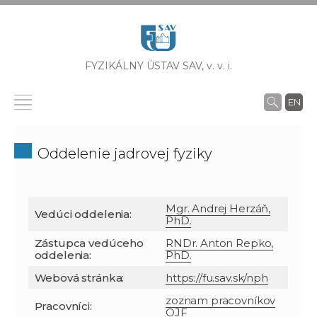
FYZIKÁLNY ÚSTAV SAV,
v. v. i.
EN
Oddelenie jadrovej fyziky
Mgr. Andrej Herzáň,
Vedúci oddelenia:
PhD.
Zástupca vedúceho
RNDr. Anton Repko,
oddelenia:
PhD.
Webová stránka:
https://fu.sa
v.sk/
nph
zoznam pracovníkov
Pracovníci:
OJF