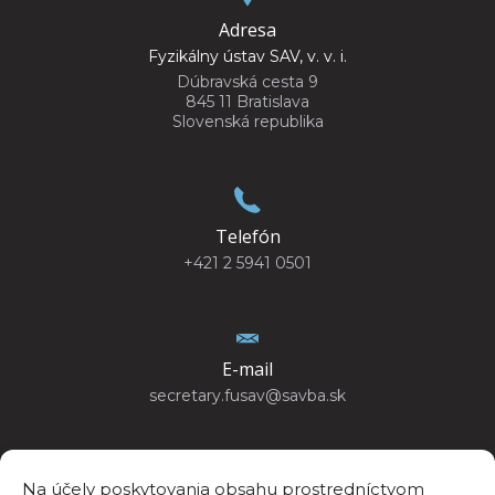
Adresa
Fyzikálny ústav SAV, v. v. i.
Dúbravská cesta 9
845 11 Bratislava
Slovenská republika
Telefón
+421 2 5941 0501
E-mail
secretary.fusav@savba.sk
Na účely poskytovania obsahu prostredníctvom