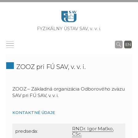
FYZIKÁLNY ÚSTAV SAV,
v. v. i.
EN
ZOOZ pri FÚ SAV, v. v. i.
ZOOZ – Základná organizácia Odborového zväzu
SAV pri FÚ SAV, v. v. i.
KONTAKTNÉ ÚDAJE
RNDr. Igor Maťko,
predseda:
CSc.