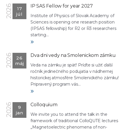
IP SAS Fellow for year 2027
2026
17
júl
Institute of Physics of Slovak Academy of
Sciences is opening one research position
(IPSAS fellowship) for R2 or R3 researchers
starting...
»
Dva dni vedy na Smolenickom zámku
2026
26
máj
Veda na zámku je späť! Príďte si užiť ďalší
ročník jedinečného podujatia v nádhernej
historickej atmosfére Smolenického zámku!
Pripravený program vás...
»
Colloquium
2026
9
jan
We invite you to attend the talk in the
framework of traditional ColloQUTE lectures
„Magnetoelectric phenomena of non-