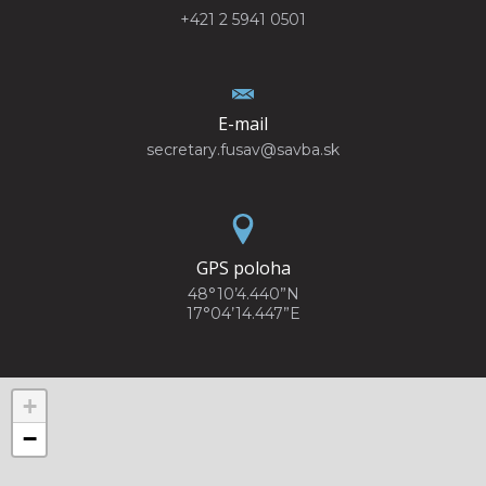
+421 2 5941 0501
E-mail
secretary.fusav@savba.sk
GPS poloha
48°10’4.440”N
17°04’14.447”E
+
−