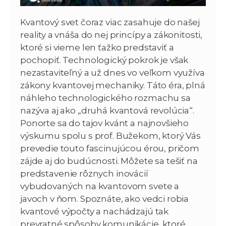
Kvantový svet čoraz viac zasahuje do našej
reality a vnáša do nej princípy a zákonitosti,
ktoré si vieme len ťažko predstaviť a
pochopiť. Technologický pokrok je však
nezastaviteľný a už dnes vo veľkom využíva
zákony kvantovej mechaniky. Táto éra, plná
náhleho technologického rozmachu sa
nazýva aj ako „druhá kvantová revolúcia“.
Ponorte sa do tajov kvánt a najnovšieho
výskumu spolu s prof. Bužekom, ktorý Vás
prevedie touto fascinujúcou érou, pričom
zájde aj do budúcnosti. Môžete sa tešiť na
predstavenie rôznych inovácií
vybudovaných na kvantovom svete a
javoch v ňom. Spoznáte, ako vedci robia
kvantové výpočty a nachádzajú tak
prevratné spôsoby komunikácie, ktoré