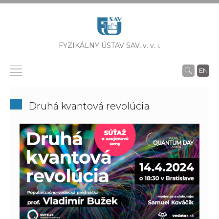
FYZIKÁLNY ÚSTAV SAV,
v. v. i.
EN
Druhá kvantová revolúcia