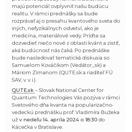
majú potenciál ovplyvniť našu budúcu
realitu. V rámci prednášky sa bude
rozprávať aj o presahu kvantového sveta do
iných, nefyzikálnych odvetví, ako je
medicína, materiálové vedy. Príďte sa
dozvedieť niečo nové z oblasti kvánt a zistiť,
aká budúcnosť nás čaká. Po prednáške
bude nasledovať tematická diskusia so
Samuelom Kováčikom (Vedátor_sk) a
Máriom Zimanom (QUTE.sk a riaditeľ FÚ
SAV, v. v. i.).
QUTE.sk
– Slovak National Center for
Quantum Technologies Vás pozýva v rámci
Svetového dňa kvanta na popularizačno-
vedeckú prednášku prof. Vladimíra Bužeka
už
v nedeľu 14. apríla 2024 o 18:30
do
Kácečka v Bratislave.