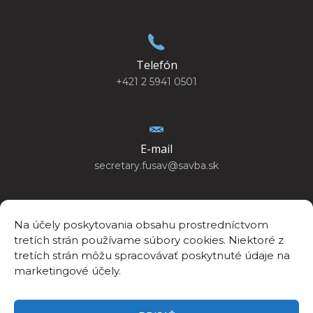
Telefón
+421 2 5941 0501
E-mail
secretary.fusav@savba.sk
Na účely poskytovania obsahu prostredníctvom
tretích strán používame súbory cookies. Niektoré z
GPS poloha
tretích strán môžu spracovávať poskytnuté údaje na
48°10’4.440”N
marketingové účely.
17°04’14.447”E