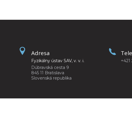
Adresa
Tel
Fyzikálny ústav SAV, v. v. i.
+421 
Dúbravská cesta 9
845 11 Bratislava
Slovenská republika
©2026
Fyzikálny ústav SAV, v. v. i.