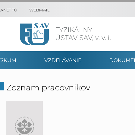
RANET FÚ
WEBMAIL
FYZIKÁLNY
ÚSTAV SAV,
v. v. i.
ÝSKUM
VZDELÁVANIE
DOKUME
Zoznam pracovníkov