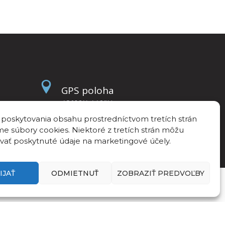
GPS poloha
48°10’4.440”N
17°04’14.447”E
 poskytovania obsahu prostredníctvom tretích strán
e súbory cookies. Niektoré z tretích strán môžu
vať poskytnuté údaje na marketingové účely.
IJAŤ
ODMIETNUŤ
ZOBRAZIŤ PREDVOĽBY
Zásady ochrany osobných údajov