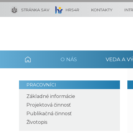
STRÁNKA SAV
HRS4R
KONTAKTY
INT
O NÁS
VEDA A V
PRACOVNÍCI
Základné informácie
Projektová činnosť
Publikačná činnosť
Životopis