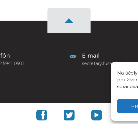
efón
E-mail
2 5941 0501
secretary.fusav@savba.sk
Na účely
používam
spracová
PR