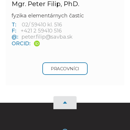
Mgr. Peter Filip, PhD.
fyzika elementárnych častíc
T:
02/ 59410 kl. 516
F:
+421 2 59410 516
@:
peter.filip@savba.sk
ORCID:
PRACOVNÍCI