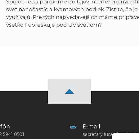
Spoločne sa ponoríme do tajov interferenčných fil
svet nanočastíc a kvantových bodiek. Zistíte, čo je t
využívajú. Pre tých najzvedavejších máme priprav
všetko fluoreskuje pod UV svetlom?
efón
E-mail
2 5941 0501
secretary.fusav@savba.sk