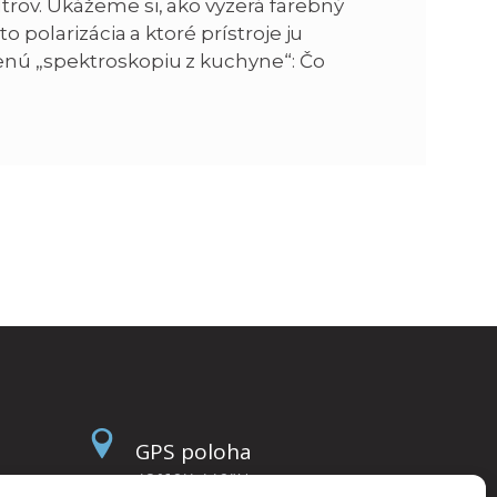
trov. Ukážeme si, ako vyzerá farebný
o polarizácia a ktoré prístroje ju
enú „spektroskopiu z kuchyne“: Čo
GPS poloha
48°10’4.440”N