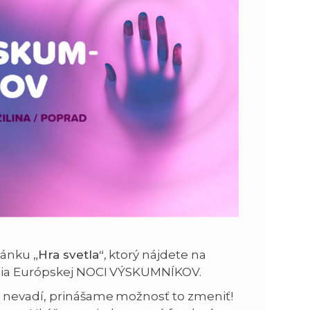
n
e
i
x
e
t
stánku
„Hra svetla“
, ktorý nájdete na
ia Európskej NOCI VÝSKUMNÍKOV.
o nevadí, prinášame možnosť to zmeniť!