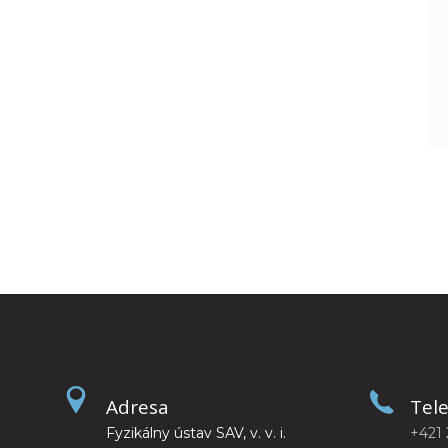
Adresa
Tel
Fyzikálny ústav SAV, v. v. i.
+421 