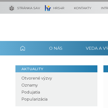
STRÁNKA SAV
HRS4R
KONTAKTY
INT
O NÁS
VEDA A V
AKTUALITY
Otvorené výzvy
Oznamy
Podujatia
Popularizácia